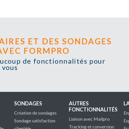
AIRES ET DES SONDAGES
 AVEC FORMPRO
eaucoup de fonctionnalités pour
vous
SONDAGES
AUTRES
L
FONCTIONNALITÉS
Création de sondages
En
Liaison avec Mailpro
Sondage satisfaction
Es
Tracking et conversion
de
clientèle
Fr