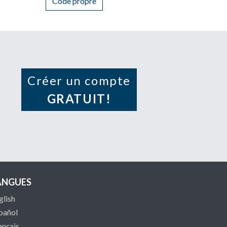
Code propre
Créer un compte
GRATUIT!
ANGUES
glish
pañol
ançais